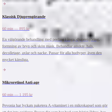
Klassisk Djuprengörande
60 min — 895 kr
En välgörande behandling med peeling i ånga, djuprengöring,
formning av bryn och skön mask. Behandlar ansikte, hals,
decolletage, axlar och nacke. Passar för alla hudtyper, även den
mycket känsliga.
Mikroretinol Anti-age
60 min — 1 195 kr
Pevonia har lyckats paketera A-vitaminet i en mikrokapsel som gör