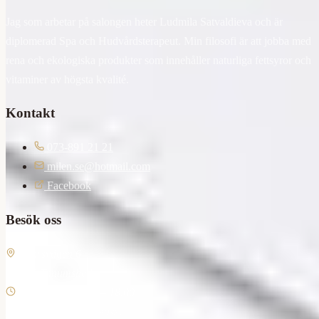
Jag som arbetar på salongen heter Ludmila Satvaldieva och är
diplomerad Spa och Hudvårdsterapeut. Min filosofi är att jobba med
rena och ekologiska produkter som innehåller naturliga fettsyror och
vitaminer av högsta kvalité.
Kontakt
073-891 21 21
milen.se@hotmail.com
Facebook
Besök oss
Affärsvägen 6
457 30 Tanumshede
Mån – Fre: 11.00 – 18.00
Andra tider enl. överensk.