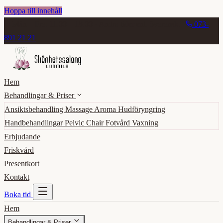
Hoppa till innehåll
Mån – Fre: 11.00 – 18.00 · Andra tider enl. överensk.
|
073-
891 21 21
Hem
Behandlingar & Priser
Ansiktsbehandling
Massage
Aroma
Hudföryngring
Handbehandlingar
Pelvic Chair
Fotvård
Vaxning
Erbjudande
Friskvård
Presentkort
Kontakt
Boka tid
Hem
Behandlingar & Priser