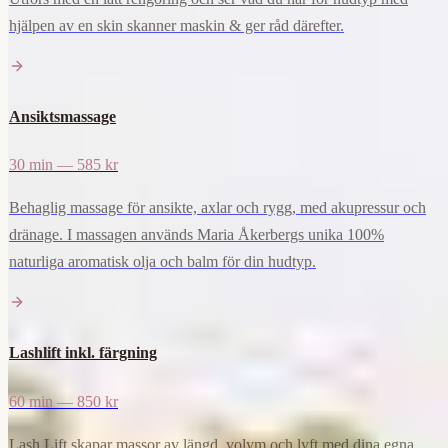
hjälpen av en skin skanner maskin & ger råd därefter.
Ansiktsmassage
30 min — 585 kr
Behaglig massage för ansikte, axlar och rygg, med akupressur och
dränage. I massagen används Maria Åkerbergs unika 100%
naturliga aromatisk olja och balm för din hudtyp.
Lashlift inkl. färgning
60 min — 850 kr
Lash Lift skapar massor av längd, volym och lyft med dina egna