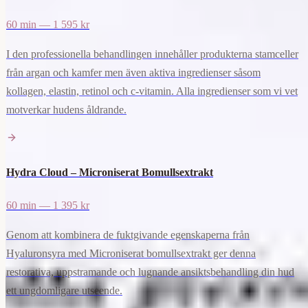
60 min — 1 595 kr
I den professionella behandlingen innehåller produkterna stamceller
från argan och kamfer men även aktiva ingredienser såsom
kollagen, elastin, retinol och c-vitamin. Alla ingredienser som vi vet
motverkar hudens åldrande.
Hydra Cloud – Microniserat Bomullsextrakt
60 min — 1 395 kr
Genom att kombinera de fuktgivande egenskaperna från
Hyaluronsyra med Microniserat bomullsextrakt ger denna
restorativa, uppstramande och lugnande ansiktsbehandling din hud
ett ungdomligare utseende.