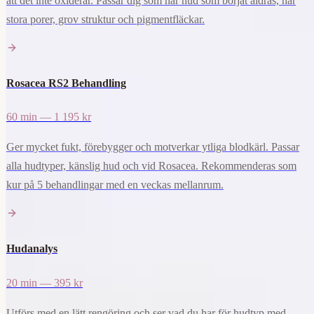
att det inte oxiderar. Passar dig som har hud som börjat åldras, har
stora porer, grov struktur och pigmentfläckar.
Rosacea RS2 Behandling
60 min — 1 195 kr
Ger mycket fukt, förebygger och motverkar ytliga blodkärl. Passar
alla hudtyper, känslig hud och vid Rosacea. Rekommenderas som
kur på 5 behandlingar med en veckas mellanrum.
Hudanalys
20 min — 395 kr
Utförs med en lätt rengöring och ser vad du har för hudtyp med