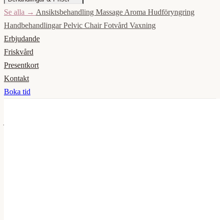
Se alla →
Ansiktsbehandling
Massage
Aroma
Hudföryngring
Handbehandlingar
Pelvic Chair
Fotvård
Vaxning
Erbjudande
Friskvård
Presentkort
Kontakt
Boka tid
Ansiktsbehandling